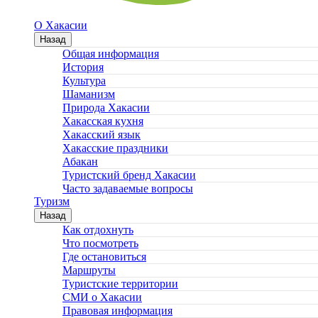
О Хакасии
Назад
Общая информация
История
Культура
Шаманизм
Природа Хакасии
Хакасская кухня
Хакасский язык
Хакасские праздники
Абакан
Туристский бренд Хакасии
Часто задаваемые вопросы
Туризм
Назад
Как отдохнуть
Что посмотреть
Где остановиться
Маршруты
Туристские территории
СМИ о Хакасии
Правовая информация